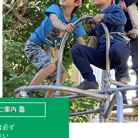
ご案内
は必ず
さい