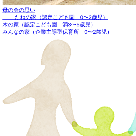
母の会の思い
たねの家
（認定こども園 0〜2歳児）
木の家
（認定こども園 満3〜5歳児）
みんなの家
（企業主導型保育所 0〜2歳児）